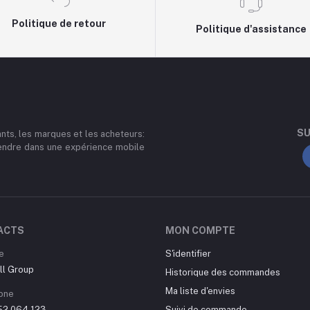
Politique de retour
Politique d'assistance
SU
nts, les marques et les acheteurs:
endre dans une expérience mobile
ACTS
MON COMPTE
e
S'identifier
ll Group
Historique des commandes
Ma liste d'envies
one
 52 064 123
Suivi de commande