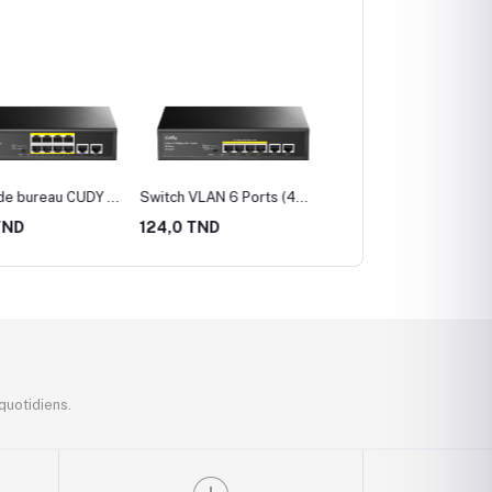
de bureau CUDY 10
Switch VLAN 6 Ports (4
Switch VLAN 10 Ports (
RJ45 10/100 Mbps
ports 10/100 Mbps PoE +
ports 10/100Mbps + 2
TND
124,0 TND
212,0 TND
10P)
2 Ports 10/100 Mbps
ports Gigabit) 120W CU
Ethernet Uplink) CUDY
FS1010PG
FS1006P
quotidiens.