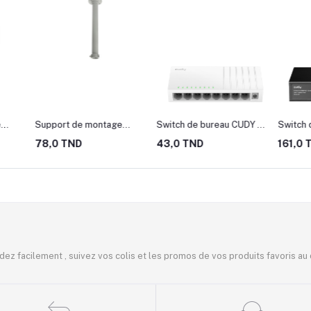
e
Support de montage
Switch de bureau CUDY 8
Switch 
dôme
mural pour caméra speed
PORTS RJ45 10/100 Mbps
PORTS 
78,0 TND
43,0 TND
161,0 
J-110
dome (50cm) HIKVISION
- (FS108D)
- (FS10
DS-1662ZJ
ez facilement , suivez vos colis et les promos de vos produits favoris au 