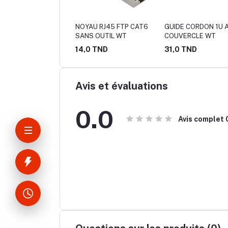
E 47U 600x1000
NOYAU RJ45 FTP CAT6
GUIDE CORDON 1U 
C 4 ROULETTES NOIR
SANS OUTIL WT
COUVERCLE WT
X
24,0 TND
14,0 TND
31,0 TND
Avis et évaluations
0.0
Avis complet