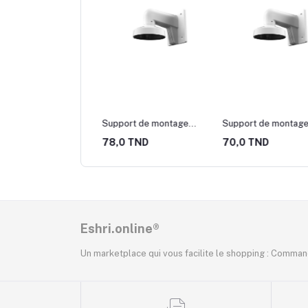
port de montage
Support de montage
Support de montag
al pour caméra dôme
mural pour caméra dôme
mural pour caméra 
0 TND
78,0 TND
70,0 TND
VISION DS-1273ZJ-
HIKVISION DS-1272ZJ-110
HIKVISION DS-1272Z
Eshri.online®
Un marketplace qui vous facilite le shopping : Command