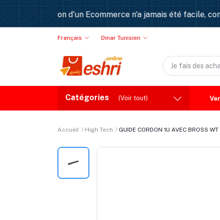
la creation d'un Ecommerce n'a jamais été facile, commes
Français
Dinar Tunisien
Catégories
(Voir tout)
Ven
Accueil
High Tech
GUIDE CORDON 1U AVEC BROSS WT