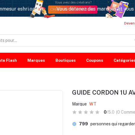
ur eshri.online
Vous détenez des marques et vous voule
Deven
te Flash
Marques
Boutiques
Coupons
Catégorie
GUIDE CORDON 1U A
Marque
WT
0
/5.0
(0 Comme
799
personnes qui regarde