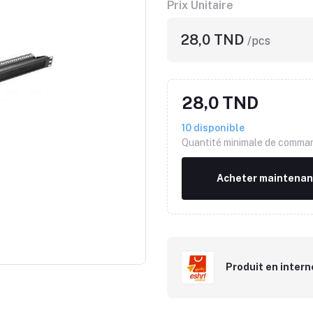
Prix Unitaire
28,0 TND
/pcs
28,0 TND
10
disponible
Quantité minimale de comm
Acheter maintenan
Produit en intern