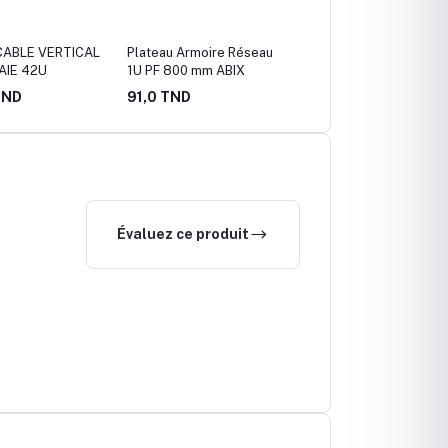
CABLE VERTICAL
Plateau Armoire Réseau
Plateau Armoire Réseau
AIE 42U
1U PF 800 mm ABIX
1U PF 600 mm ABIX
TND
91,0 TND
74,0 TND
Évaluez ce produit