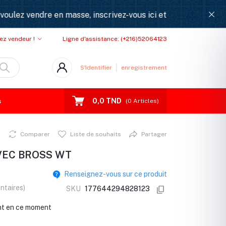
z vendre en masse, inscrivez-vous ici et devenez partenair
ez vendeur !
Ligne d'assistance:
(+216)52064123
S'identifier
enregistrement
0,0 TND
s
(
0
Articles)
Comparer
Liste de souhaits
Partager
VEC BROSS WT
Renseignez-vous sur ce produit
ntaires)
SKU
177644294828123
nt en ce moment